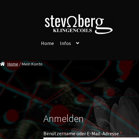
Zur
Zum
Navigation
Inhalt
springen
springen
Home
Infos
Home
/ Mein Konto
Anmelden
Erforder
Benutzername oder E-Mail-Adresse
*