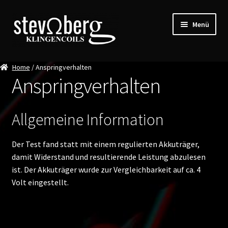
Zur
Zum
Menü
Navigation
Inhalt
springen
springen
Home
Home
/ Anspringverhalten
Anspringverhalten
Unterm
Infos
auskla
Allgemeine Information
Review
Unterm
Tools
Der Test fand statt mit einem regulierten Akkuträger,
auskla
damit Widerstand und resultierende Leistung abzulesen
Unterm
Wissensdatenbank
ist. Der Akkuträger wurde zur Vergleichbarkeit auf ca. 4
auskla
Volt eingestellt.
Arten von Handmade Coils
Anspringverhalten