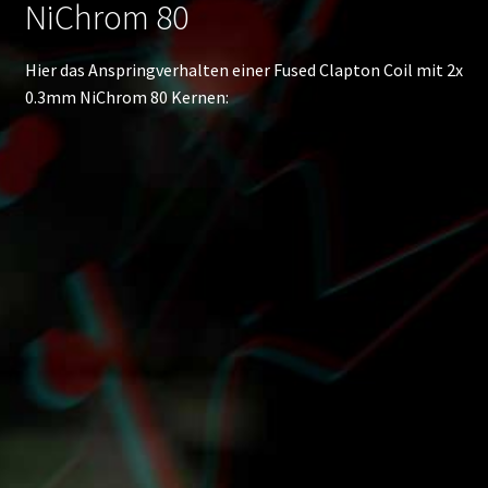
NiChrom 80
Drahtarten – kleine Materialkunde
Hier das Anspringverhalten einer Fused Clapton Coil mit 2x
0.3mm NiChrom 80 Kernen:
Drahtstärken
Drahtziehen – Der Anfang unserer Drähte für
Handmade Coils
Entladestrom
Informationen zu Dampferakkus
Informationen mechanisches Dampfen
Unterm
Howto
auskla
Unterm
Social Media