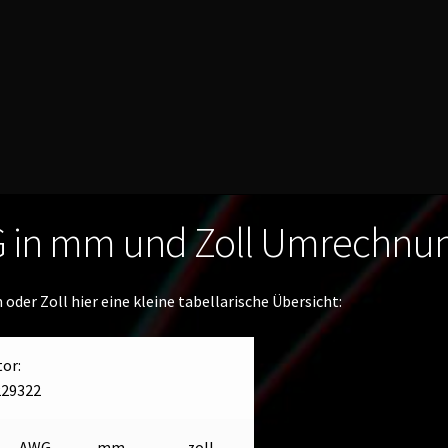
G in mm und Zoll Umrechnun
der Zoll hier eine kleine tabellarische Übersicht:
tor:
229322
AWG
mm
zoll