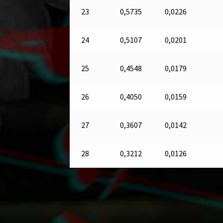
23
0,5735
0,0226
24
0,5107
0,0201
25
0,4548
0,0179
26
0,4050
0,0159
27
0,3607
0,0142
28
0,3212
0,0126