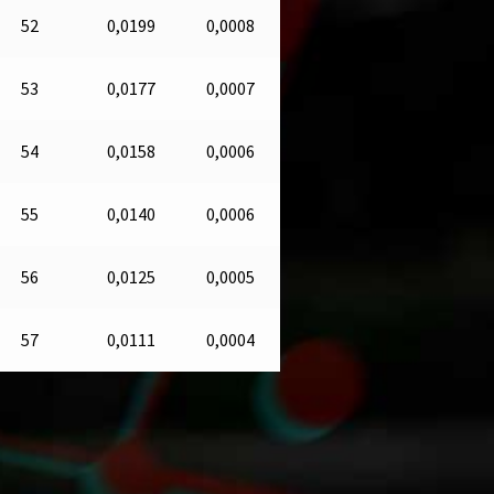
52
0,0199
0,0008
53
0,0177
0,0007
54
0,0158
0,0006
55
0,0140
0,0006
56
0,0125
0,0005
57
0,0111
0,0004