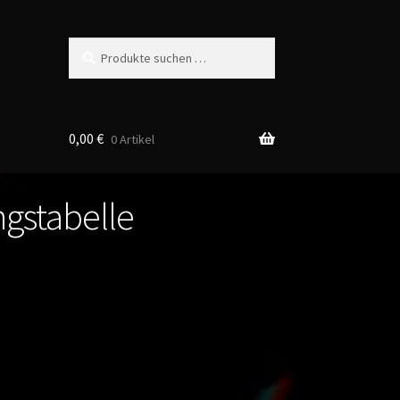
Suchen
Suchen
nach:
0,00
€
0 Artikel
gstabelle