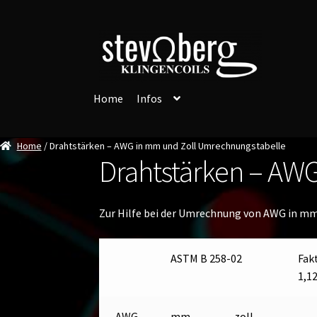
Zur
Zum
Navigation
Inhalt
springen
springen
Home
Infos
Home
/ Drahtstärken – AWG in mm und Zoll Umrechnungstabelle
Drahtstärken – AW
Zur Hilfe bei der Umrechnung von AWG in mm o
ASTM B 258-02
Fak
1,1
AWG
mm
zoll