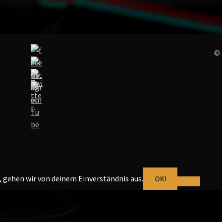
© 
, gehen wir von deinem Einverständnis aus.
OK!